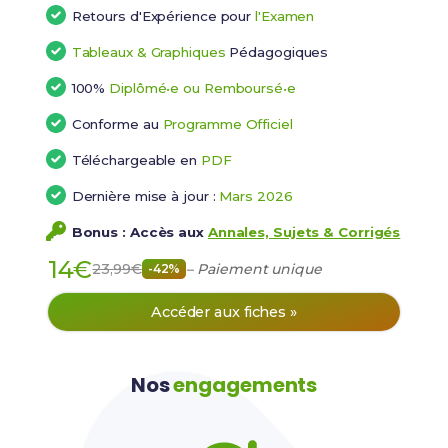
Retours d'Expérience pour
l'Examen
Tableaux & Graphiques
Pédagogiques
100%
Diplômé•e ou Remboursé•e
Conforme au
Programme Officiel
Téléchargeable en
PDF
Dernière mise à jour :
Mars 2026
Bonus : Accès aux
Annales, Sujets & Corrigés
14€
23,99€
– Paiement unique
-42%
Accéder aux fiches »
Nos
engagements