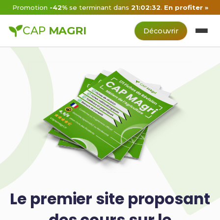
Promotion
-42%
se terminant dans
21:02:31
.
En profiter »
CAP
MAGRI
Découvrir
Le premier site proposant
des cours sur le